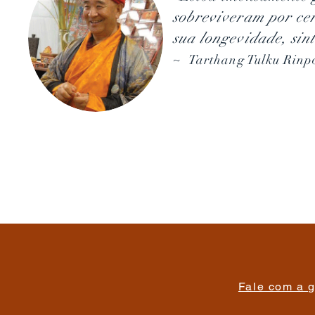
sobreviveram por cerc
sua longevidade, sin
Tarthang Tulku Rin
~
Fale com a g