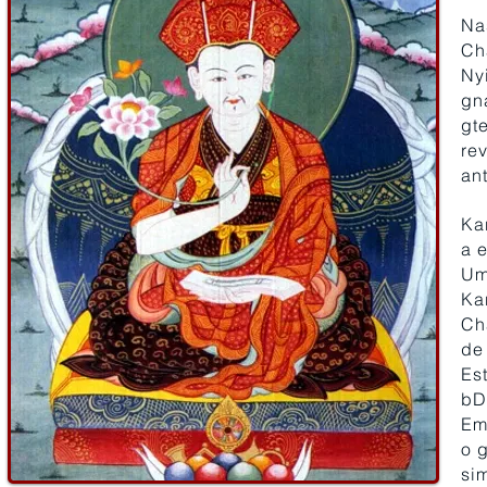
Na
Ch
Ny
gn
gt
re
an
Ka
a 
Um
Ka
Ch
de
Es
bD
Em
o 
si