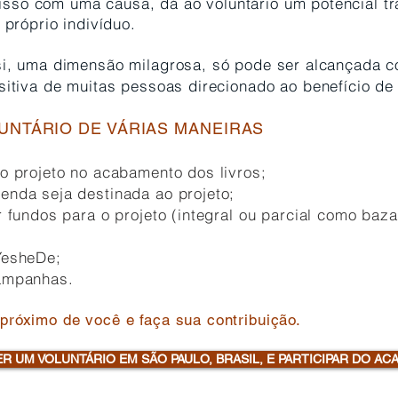
sso com uma causa, dá ao voluntário um potencial tr
o próprio indivíduo.
si, uma dimensão milagrosa, só pode ser alcançada 
itiva de muitas pessoas direcionado ao benefício de
UNTÁRIO DE VÁRIAS MANEIRAS
o projeto no acabamento dos livros;
enda seja destinada ao projeto;
r fundos para o projeto (integral ou parcial como baza
Y
esheDe;
ampanhas.
próximo de você e faça sua contrib
uição.
R UM VOLUNTÁRIO EM SÃO PAULO, BRASIL, E PARTICIPAR DO A